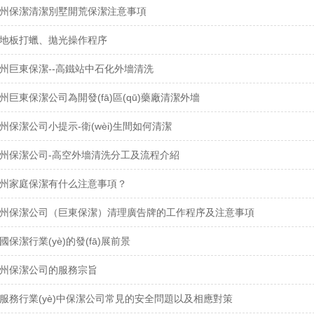
州保潔清潔別墅開荒保潔注意事項
地板打蠟、拋光操作程序
州巨東保潔--高鐵站中石化外墻清洗
州巨東保潔公司為開發(fā)區(qū)藥廠清潔外墻
州保潔公司小提示-衛(wèi)生間如何清潔
州保潔公司-高空外墻清洗分工及流程介紹
州家庭保潔有什么注意事項？
州保潔公司（巨東保潔）清理廣告牌的工作程序及注意事項
國保潔行業(yè)的發(fā)展前景
州保潔公司的服務宗旨
服務行業(yè)中保潔公司常見的安全問題以及相應對策