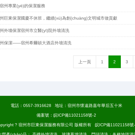
宿州專業(yè)的保潔服務
州巨東保潔國慶不休班，繼續(xù)為創(chuàng)文明城市做貢獻
州外墻保潔宿州市立醫(yī)院外墻清洗
州保潔——宿州希爾頓大酒店外墻清洗
上一頁
1
2
3
電話：
0557-3916628
地址：宿州市懷遠路嘉年華后五十米
備案號：
皖ICP備11021158號-2
opyright ? 宿州市巨東保潔服務有限公司 版權所有
皖ICP備11021158號-
主營產(chǎn)品： 高樓外墻清洗、玻璃幕墻清洗、門頭清洗；各種地毯清