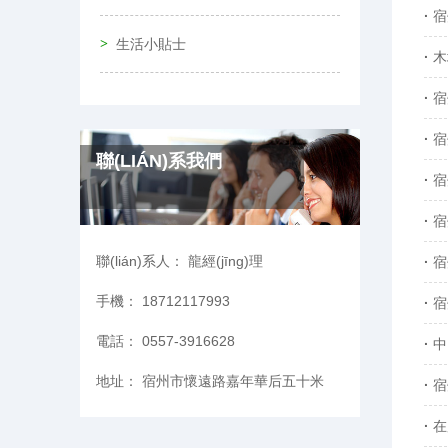
宿
生活小貼士
木
宿
宿
聯(LIÁN)系我們
宿
宿
聯(lián)系人：
龍經(jīng)理
宿
手機：
18712117993
宿
電話：
0557-3916628
中
地址：
宿州市懷遠路嘉年華后五十米
宿
在