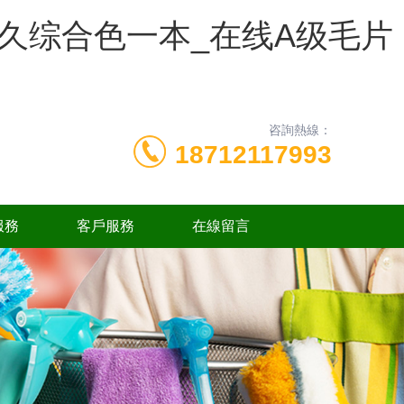
久久综合色一本_在线A级毛片
咨詢熱線：
18712117993
服務
客戶服務
在線留言