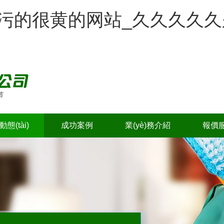
的很污的很黄的网站_久久久久
態(tài)
成功案例
業(yè)務介紹
報價